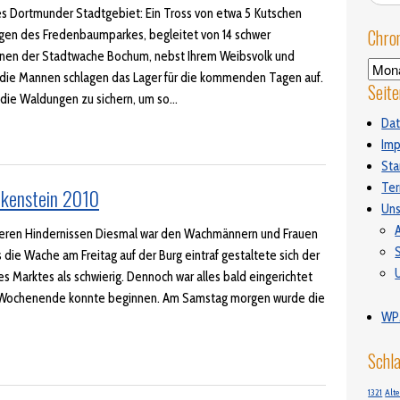
es Dortmunder Stadtgebiet: Ein Tross von etwa 5 Kutschen
Chron
gen des Fredenbaumparkes, begleitet von 14 schwer
nen der Stadtwache Bochum, nebst Ihrem Weibsvolk und
Chron
, die Mannen schlagen das Lager für die kommenden Tagen auf.
Seite
die Waldungen zu sichern, um so…
Dat
Im
Sta
Te
kenstein 2010
Uns
A
deren Hindernissen Diesmal war den Wachmännern und Frauen
s die Wache am Freitag auf der Burg eintraf gestaltete sich der
s Marktes als schwierig. Dennoch war alles bald eingerichtet
es Wochenende konnte beginnen. Am Samstag morgen wurde die
WP
Schl
1321
Alt