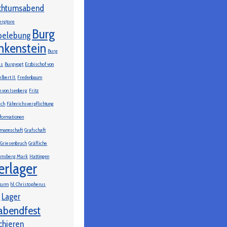
chtumsabend
ergtore
Burg
belebung
nkenstein
Burg
ls
Burgvogt
Erzbischof von
lbert II.
Fredenbaum
h von Isenberg
Fritz
sch
Fähnrichsverpflichtung
formationen
zmannschaft
Grafschaft
Griesenbruch
Gräfliche
Arnsberg Mark
Hattingen
erlager
turm
hl. Christopherus
Lager
e
abendfest
chieren