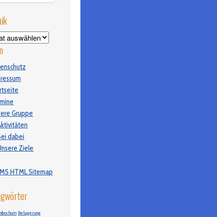
ik
ik
n
enschutz
pressum
rtseite
rmine
ere Gruppe
ktivitäten
Sei dabei
Unsere Ziele
MS HTML Sitemap
agwörter
enbochum
Belagerung