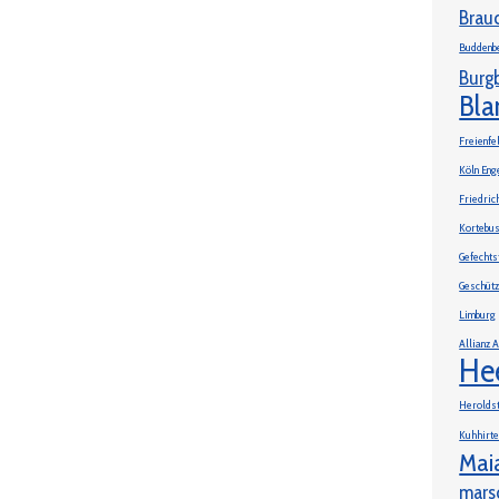
Brau
Buddenb
Burg
Bla
Freienfe
Köln Enge
Friedric
Kortebu
Gefechts
Geschüt
Limburg
Allianz 
He
Herolds
Kuhhirt
Mai
mars