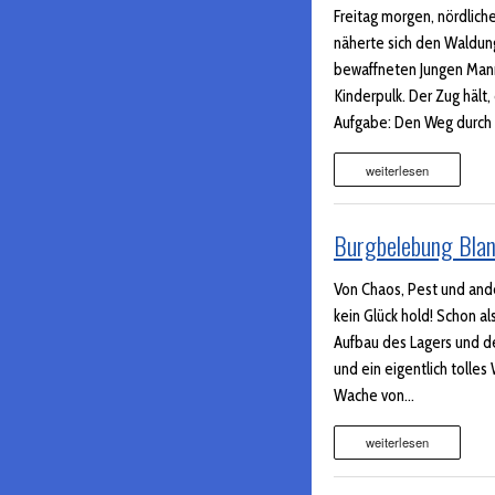
Freitag morgen, nördlich
näherte sich den Waldun
BERICHTE
bewaffneten Jungen Man
Kinderpulk. Der Zug hält
Aufgabe: Den Weg durch 
weiterlesen
Burgbelebung Blan
Von Chaos, Pest und an
kein Glück hold! Schon al
Aufbau des Lagers und de
und ein eigentlich toll
Wache von…
weiterlesen